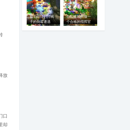
战士白日门打蝎
你知道如何做一
子的倒霉遭遇
个合格的指挥官
吗？
转
释放
门口
里却