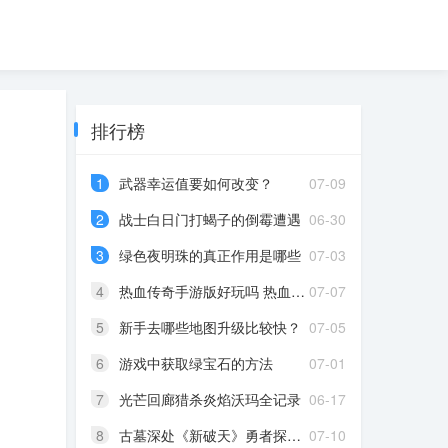
排行榜
1
武器幸运值要如何改变？
07-09
2
战士白日门打蝎子的倒霉遭遇
06-30
3
绿色夜明珠的真正作用是哪些
07-03
4
热血传奇手游版好玩吗 热血传奇手游版下载[多图]
07-07
5
新手去哪些地图升级比较快？
07-05
6
游戏中获取绿宝石的方法
07-01
7
光芒回廊猎杀炎焰沃玛全记录
06-17
8
古墓深处《新破天》勇者探奇之路
07-10