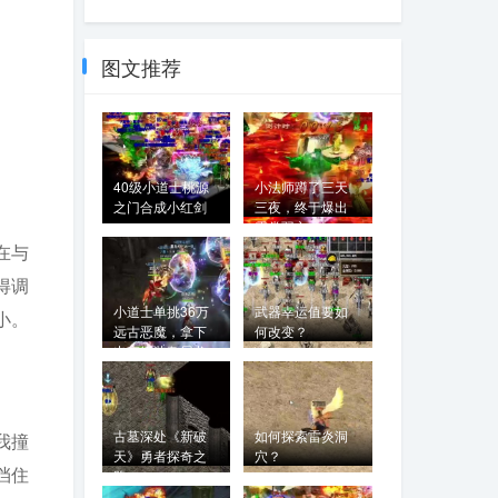
图文推荐
40级小道士桃源
小法师蹲了三天
之门合成小红剑
三夜，终于爆出
霓裳羽衣
在与
得调
小道士单挑36万
武器幸运值要如
小。
远古恶魔，拿下
何改变？
出高级装备屠龙
古墓深处《新破
如何探索雷炎洞
我撞
天》勇者探奇之
穴？
挡住
路